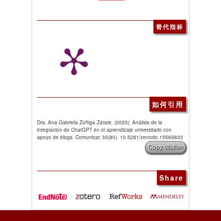
替代指标
如何引用
Dra. Ana Gabriela Zúñiga Zárate. (2025). Análisis de la
integración de ChatGPT en el aprendizaje universitario con
apoyo de blogs. Comunicar, 33(80). 10.5281/zenodo.15565833
Copy citation
Share