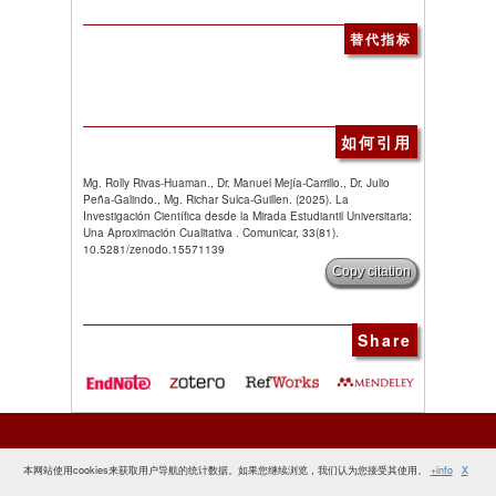
替代指标
如何引用
Mg. Rolly Rivas-Huaman., Dr. Manuel Mejía-Carrillo., Dr. Julio
Peña-Galindo., Mg. Richar Sulca-Guillen. (2025). La
Investigación Científica desde la Mirada Estudiantil Universitaria:
Una Aproximación Cualitativa . Comunicar, 33(81).
10.5281/zenodo.15571139
Copy citation
Share
本网站使用cookies来获取用户导航的统计数据。如果您继续浏览，我们认为您接受其使用。
+info
X