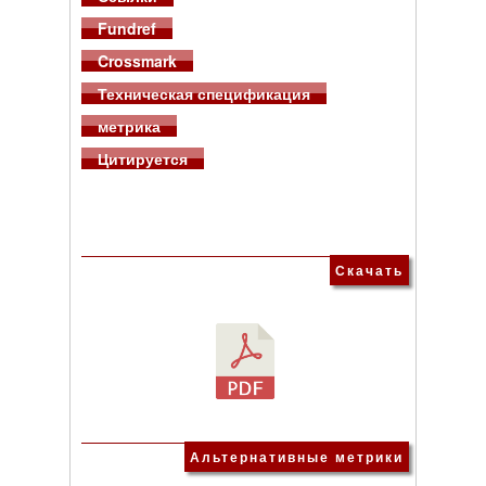
Fundref
Crossmark
Техническая спецификация
метрика
Цитируется
Скачать
Альтернативные метрики