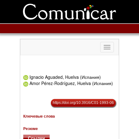
Toggle
navigation
Ignacio Aguaded, Huelva (Испания)
Amor Pérez-Rodríguez, Huelva (Испания)
https://doi.org/10.3916/C01-1993-06
Ключевые слова
Резюме
Ссылки