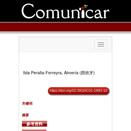
Toggle
navigation
Ilda Peralta-Ferreyra, Almería (西班牙)
https://doi.org/10.3916/C01-1993-10
关键词
摘要
参考资料