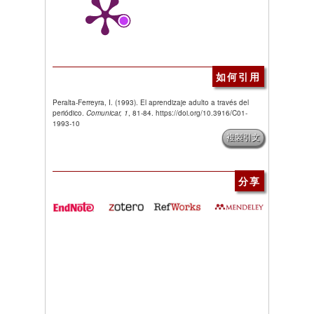
如何引用
Peralta-Ferreyra, I. (1993). El aprendizaje adulto a través del
periódico.
Comunicar, 1
, 81-84. https://doi.org/10.3916/C01-
1993-10
複製引文
分享