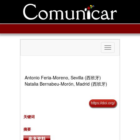
Toggle
navigation
Antonio Feria-Moreno, Sevilla (西班牙)
Natalia Bernabeu-Morón, Madrid (西班牙)
https://doi.org/
关键词
摘要
参考资料