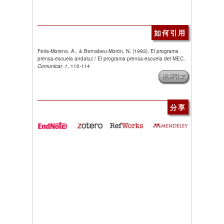
如何引用
Feria-Moreno, A., & Bernabeu-Morón, N. (1993). El programa
prensa-escuela andaluz / El programa prensa-escuela del MEC.
Comunicar, 1
, 110-114
複製引文
分享