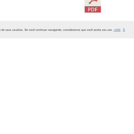
+info
X
ão de seus usuários. Se você continuar navegando, consideramos que você aceita seu uso.
Bernabeu-Morón, N. (1993). El programa prensa-escuela andaluz / El programa prensa-escuela 