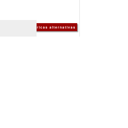
Métricas alternativas
Como citar
del MEC.
Comunicar, 1
, 110-114
Cópia citação
Compartilhar