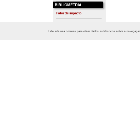
BIBLIOMETRIA
Fator de impacto
Bases de dados
Este site usa cookies para obter dados estatísticos sobre a navegaç
Métricas gerais
Impacto dos artigos
Estatísticas dos números
Ranking revistas espanholas
Feria-Moreno, A., & 
Revistas WoS
Prêmios recebidos
Documentos
LOJA
Outras publicações
Comprar online
Grupo Editorial