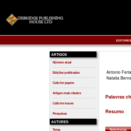
EDITORE
ARTIGOS
Número atual
Antonio Feri
Edições publicadas
Natalia Bern
Calls for papers
Artigos mais citados
Palavras c
Calls for issues
Resumo
Pesquisas
AUTORES
Referências
Tema