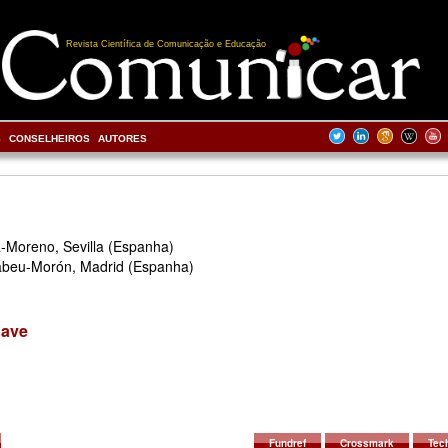
Revista Científica de Comunicação e Educação
S
CONSELHEIROS
AUTORES
a-Moreno, Sevilla (Espanha)
abeu-Morón, Madrid (Espanha)
have
Fundref
Crossmark
Tech