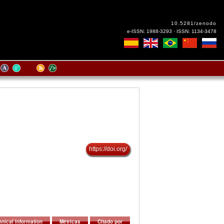
10.5281/zenodo
e-ISSN: 1988-3293 · ISSN: 1134-3478
https://doi.org/
nical information
Métricas
Citado por