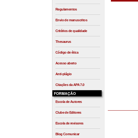
Regulamentos
Envio de manuscritos
Critérios de qualidade
Thesaurus
Código de ética
Acesso aberto
Anti-plágio
Citações da APA 7.0
FORMAÇÃO
Escola de Autores
Clube de Editores
Escola de revisores
Blog Comunicar