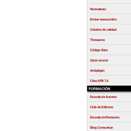
Normativas
Enviar manuscritos
Criterios de calidad
Thesaurus
Código ético
Open access
Antiplagio
Citas APA 7.0
FORMACIÓN
Escuela de Autores
Club de Editores
Escuela de Revisores
Blog Comunicar