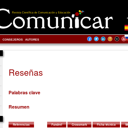
Revista Científica de Comunicación y Educación
S
CONSEJEROS
AUTORES
Reseñas
Palabras clave
Resumen
Referencias
Fundref
Crossmark
Ficha técnica
M