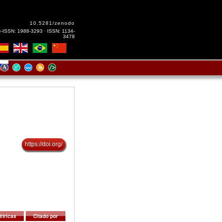
10.5281/zenodo
e-ISSN: 1988-3293 · ISSN: 1134-
3478
https://doi.org/
étricas
Citado por