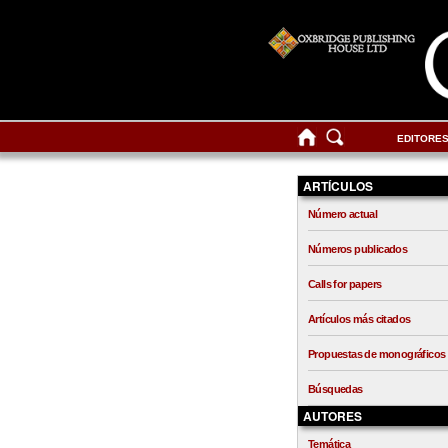
EDITORE
ARTÍCULOS
Número actual
Números publicados
Calls for papers
Artículos más citados
Propuestas de monográficos
Búsquedas
AUTORES
Temática