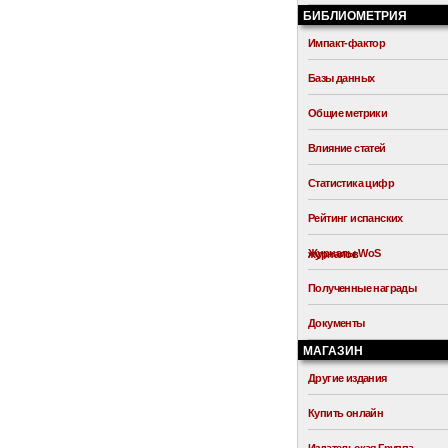
БИБЛИОМЕТРИЯ
Импакт-фактор
Базы данных
Общие метрики
Влияние статей
Статистика цифр
Рейтинг испанских
Журналы WoS
журналов
Полученные награды
Документы
МАГАЗИН
Другие издания
Купить онлайн