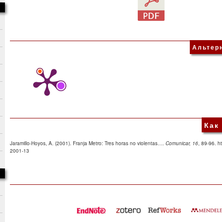
Альтер
Как
Jaramillo-Hoyos, A. (2001). Franja Metro: Tres horas no violentas….
Comunicar, 16
, 89-96. h
2001-13