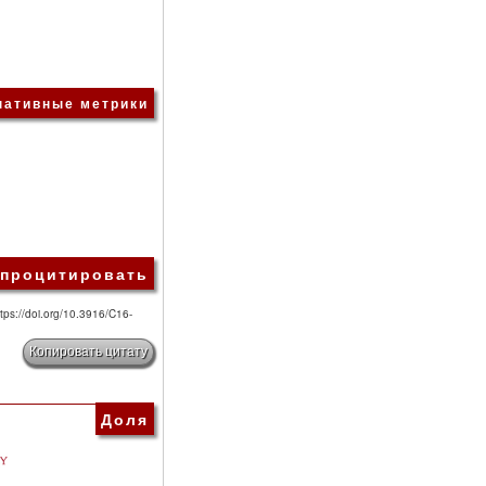
нативные метрики
 процитировать
ttps://doi.org/10.3916/C16-
Копировать цитату
Доля