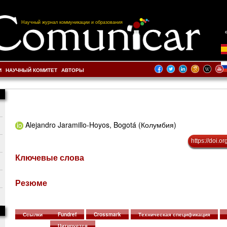
Научный журнал коммуникации и образования
И
НАУЧНЫЙ КОМИТЕТ
АВТОРЫ
Alejandro Jaramillo-Hoyos, Bogotá (Колумбия)
https://doi.
Ключевые слова
Резюме
Ссылки
Fundref
Crossmark
Техническая спецификация
Цитируется