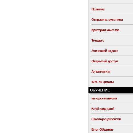
Правила
Отправить рукописи
Критерии качества
Тезаурус
Этический кодекс
Открытый доступ
Антиплагиат
APA 7.0 Цитаты
ОБУЧЕНИЕ
авторская школа
Клуб издателей
Школа рецензентов
Блог Общение