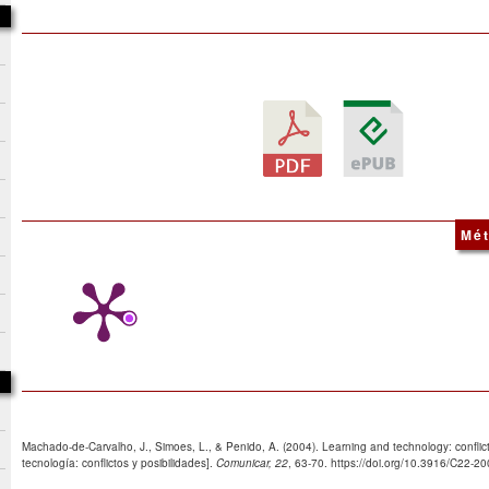
Mét
Machado-de-Carvalho, J., Simoes, L., & Penido, A. (2004). Learning and technology: confli
tecnología: conflictos y posibilidades].
Comunicar, 22
, 63-70. https://doi.org/10.3916/C22-2