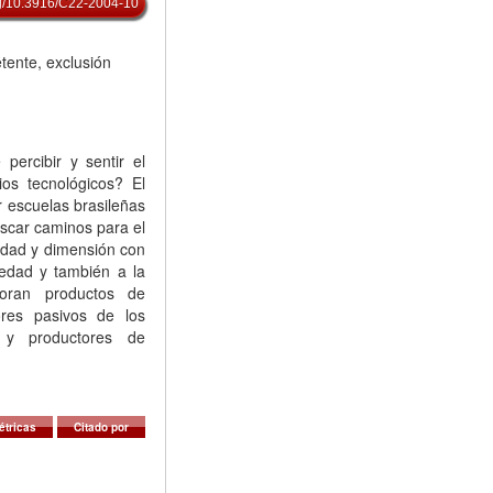
org/10.3916/C22-2004-10
ente, exclusión
ercibir y sentir el
os tecnológicos? El
r escuelas brasileñas
scar caminos para el
cidad y dimensión con
edad y también a la
boran productos de
res pasivos de los
s y productores de
étricas
Citado por