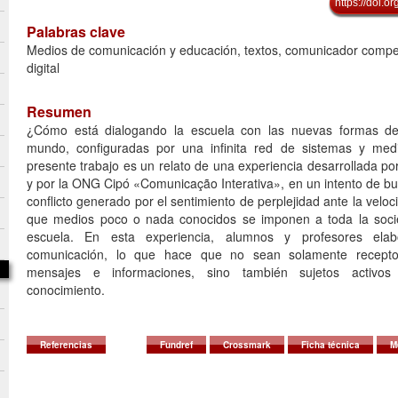
https://doi.
Palabras clave
Medios de comunicación y educación, textos, comunicador compet
digital
Resumen
¿Cómo está dialogando la escuela con las nuevas formas de p
mundo, configuradas por una infinita red de sistemas y medi
presente trabajo es un relato de una experiencia desarrollada po
y por la ONG Cipó «Comunicação Interativa», en un intento de bu
conflicto generado por el sentimiento de perplejidad ante la velo
que medios poco o nada conocidos se imponen a toda la soci
escuela. En esta experiencia, alumnos y profesores ela
comunicación, lo que hace que no sean solamente recepto
mensajes e informaciones, sino también sujetos activo
conocimiento.
Referencias
Fundref
Crossmark
Ficha técnica
M