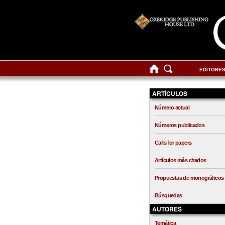
EDITORE
ARTÍCULOS
Número actual
Números publicados
Calls for papers
Artículos más citados
Propuestas de monográficos
Búsquedas
AUTORES
Temática