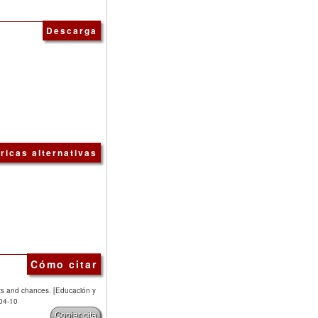
Descarga
ricas alternativas
Cómo citar
cts and chances. [Educación y
004-10
Copiar cita