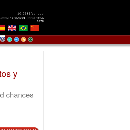
10.5281/zenodo
e-ISSN: 1988-3293 · ISSN: 1134-
3478
tos y
nd chances