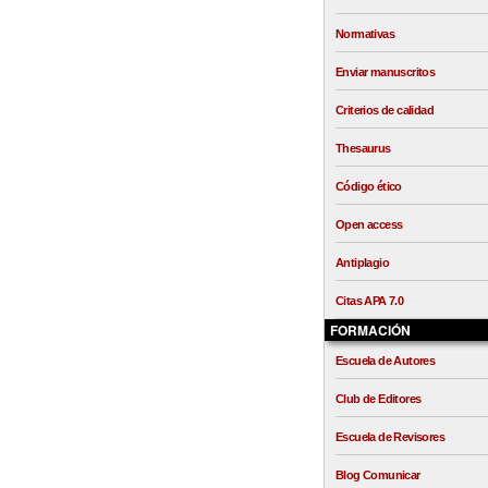
Normativas
Enviar manuscritos
Criterios de calidad
Thesaurus
Código ético
Open access
Antiplagio
Citas APA 7.0
FORMACIÓN
Escuela de Autores
Club de Editores
Escuela de Revisores
Blog Comunicar