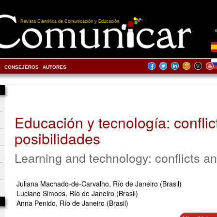
Revista Científica de Comunicación y Educación
S
CONSEJEROS
AUTORES
Educación y tecnología: conflic
posibilidades
Learning and technology: conflicts a
Juliana Machado-de-Carvalho, Río de Janeiro (Brasil)
Luciano Simoes, Río de Janeiro (Brasil)
Anna Penido, Río de Janeiro (Brasil)