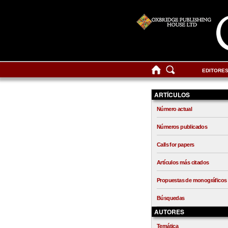
EDITORE
ARTÍCULOS
Número actual
Números publicados
Calls for papers
Artículos más citados
Propuestas de monográficos
Búsquedas
AUTORES
Temática