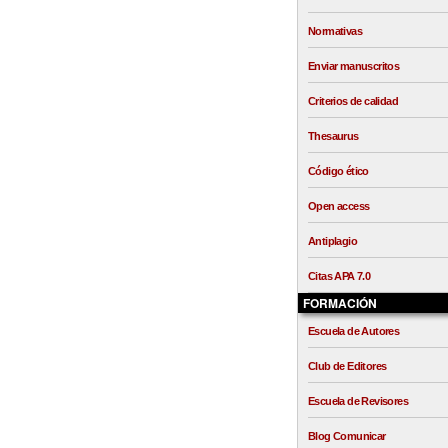
Normativas
Enviar manuscritos
Criterios de calidad
Thesaurus
Código ético
Open access
Antiplagio
Citas APA 7.0
FORMACIÓN
Escuela de Autores
Club de Editores
Escuela de Revisores
Blog Comunicar