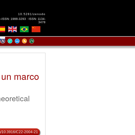
10.5281/zenodo
e-ISSN: 1988-3293 · ISSN: 1134-
3478
a un marco
eoretical
org/10.3916/C22-2004-21