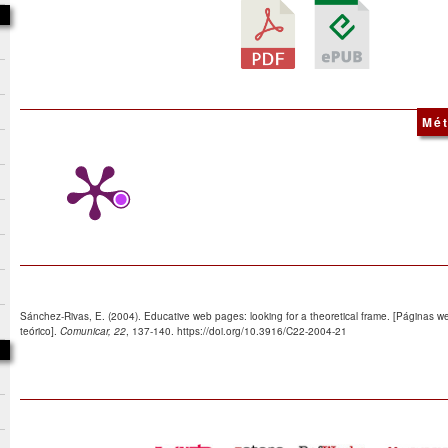
Mét
Sánchez-Rivas, E. (2004). Educative web pages: looking for a theoretical frame. [Páginas 
teórico].
Comunicar, 22
, 137-140. https://doi.org/10.3916/C22-2004-21