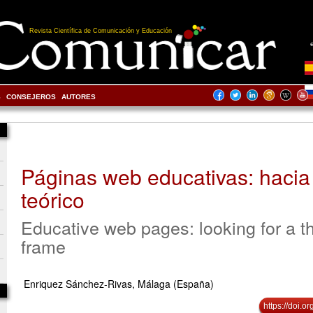
Revista Científica de Comunicación y Educación
S
CONSEJEROS
AUTORES
Páginas web educativas: haci
teórico
Educative web pages: looking for a th
frame
Enriquez Sánchez-Rivas, Málaga (España)
https://doi.