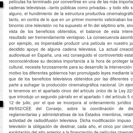
películas ha terminado por convertirse en una de las más import
cadenas televisivas –tanto públicas como privadas– y todo ello 
alguno, el hundimiento de la estructura productiva cinematográfi
tanto, en contra de lo que en un primer momento vaticinaban los
binomio cine-televisión no ha supuesto el fin del séptimo arte, si
vista de los beneficios obtenidos, el balance de esta inter
resultado ser tremendamente ventajoso. La consecuencia asomb
por ejemplo, es impensable producir una película en nuestro pa
decidido apoyo de alguna cadena televisiva. La actual creaci
audiovisual en España, una vez conseguido el controvertido estat
reconociéndose su decisiva importancia a la hora de proteger la 
cultural, necesita forzosamente para su desarrollo la intervención 
motivo los diferentes gobiernos han promulgado leyes mediante l
que de los beneficios televisivos obtenidos por las diferentes 
parte a sufragar la producción cinematográfica nacional. Un eje
lo tenemos en el apartado cinco del artículo único de la Ley 22
que introdujo un segundo párrafo en el apartado 1 del artículo 5 
12 de julio, por el que se incorpora al ordenamiento jurídico 
89/552/CEE del Consejo, sobre la coordinación de disp
reglamentarias y administrativas de los Estados miembros, relativ
actividad de radiodifusión televisiva. Dicha modificación impus
televisión la obligación de destinar, cada año, el cinco por cien
explotación del año anterior a la financiación de películas cinemat