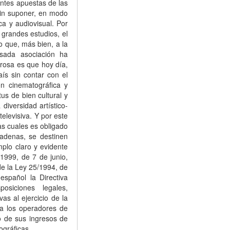
antes apuestas de las
sin suponer, en modo
ca y audiovisual. Por
 grandes estudios, el
no que, más bien, a la
esada asociación ha
rosa es que hoy día,
ís sin contar con el
ón cinematográfica y
us de bien cultural y
diversidad artístico-
televisiva. Y por este
as cuales es obligado
cadenas, se destinen
mplo claro y evidente
/1999, de 7 de junio,
de la Ley 25/1994, de
español la Directiva
osiciones legales,
as al ejercicio de la
o a los operadores de
to de sus ingresos de
ográficas.