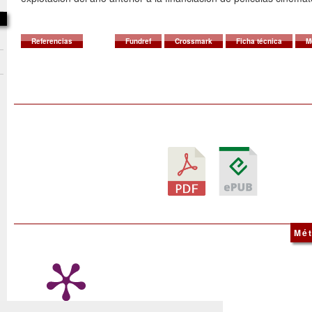
Referencias
Fundref
Crossmark
Ficha técnica
M
Mét