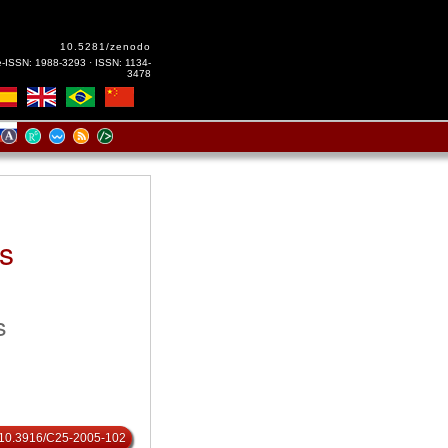
10.5281/zenodo
e-ISSN: 1988-3293 · ISSN: 1134-
3478
es
s
rg/10.3916/C25-2005-102