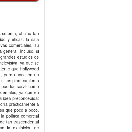
setenta, el cine tan
do y eficaz: la sala
ivas comerciales, su
 general. Incluso, si
s grandes estudios de
televisiva, ya que se
patente que Hollywood
ón, pero nunca en un
a. Los planteamiento
s, pueden servir como
identales, ya que en
na idea preconcebida:
ldría prácticamente a
 es que poco a poco,
la política comercial
 de tan trascendental
ad la exhibición de