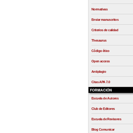
Normativas
Enviar manuscritos
Criterios de calidad
Thesaurus
Código ético
Open access
Antiplagio
Citas APA 7.0
FORMACIÓN
Escuela de Autores
Club de Editores
Escuela de Revisores
Blog Comunicar