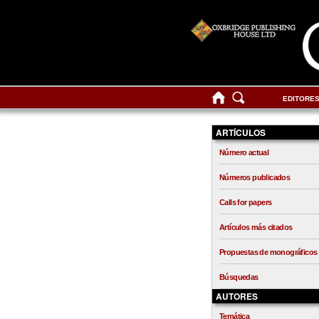
EDITORE
ARTÍCULOS
Número actual
Números publicados
Calls for papers
Artículos más citados
Propuestas de monográficos
Búsquedas
AUTORES
Temática