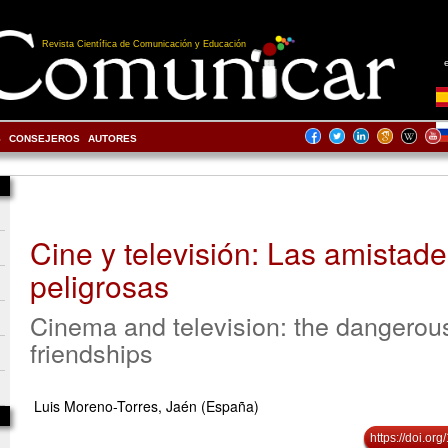
Revista Científica de Comunicación y Educación
S
CONSEJEROS
AUTORES
Cine y televisión: Las amistad
peligrosas
Cinema and television: the dangerou
friendships
Luis Moreno-Torres, Jaén (España)
https://doi.o