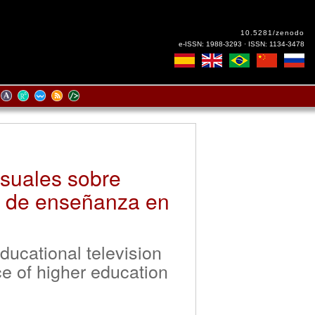
10.5281/zenodo
e-ISSN: 1988-3293 · ISSN: 1134-3478
isuales sobre
s de enseñanza en
ducational television
e of higher education