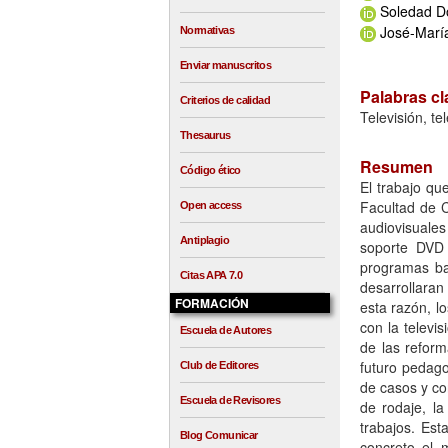
Soledad D
José-María
Normativas
Enviar manuscritos
Palabras cl
Criterios de calidad
Televisión, t
Thesaurus
Resumen
Código ético
El trabajo q
Facultad de C
Open access
audiovisuale
Antiplagio
soporte DVD 
programas bas
Citas APA 7.0
desarrollaran
FORMACIÓN
esta razón, l
con la televi
Escuela de Autores
de las reform
futuro pedag
Club de Editores
de casos y con
Escuela de Revisores
de rodaje, la
trabajos. Est
Blog Comunicar
concreto el 