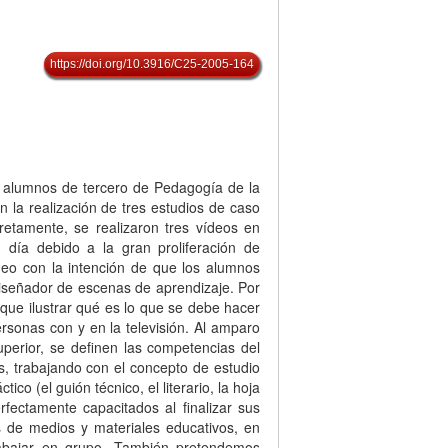
https://doi.org/10.3916/C25-2005-164
n alumnos de tercero de Pedagogía de la
n la realización de tres estudios de caso
retamente, se realizaron tres vídeos en
 día debido a la gran proliferación de
deo con la intención de que los alumnos
iseñador de escenas de aprendizaje. Por
que ilustrar qué es lo que se debe hacer
rsonas con y en la televisión. Al amparo
perior, se definen las competencias del
, trabajando con el concepto de estudio
co (el guión técnico, el literario, la hoja
rfectamente capacitados al finalizar sus
s de medios y materiales educativos, en
rabajar en grupo. También pretendemos