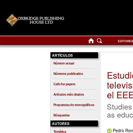
EDITORE
ARTÍCULOS
Número actual
Estudi
Números publicados
televi
Calls for papers
el EE
Artículos más citados
Studies
Propuestas de monográficos
as educ
Búsquedas
AUTORES
Pedro Rom
Temática