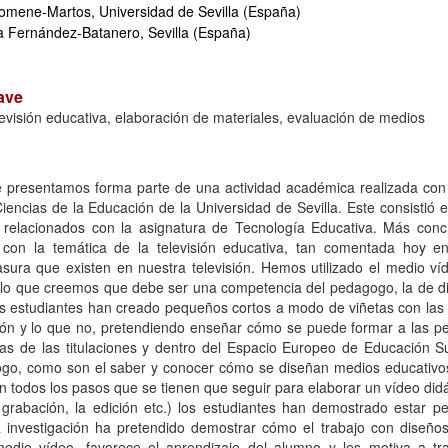
omene-Martos, Universidad de Sevilla (España)
 Fernández-Batanero, Sevilla (España)
ave
elevisión educativa, elaboración de materiales, evaluación de medios
ue presentamos forma parte de una actividad académica realizada co
iencias de la Educación de la Universidad de Sevilla. Este consistió e
s relacionados con la asignatura de Tecnología Educativa. Más conc
con la temática de la televisión educativa, tan comentada hoy en
ura que existen en nuestra televisión. Hemos utilizado el medio ví
 lo que creemos que debe ser una competencia del pedagogo, la de d
os estudiantes han creado pequeños cortos a modo de viñetas con las 
sión y lo que no, pretendiendo enseñar cómo se puede formar a las pe
as de las titulaciones y dentro del Espacio Europeo de Educación Su
ogo, como son el saber y conocer cómo se diseñan medios educativos
 todos los pasos que se tienen que seguir para elaborar un vídeo didácti
 grabación, la edición etc.) los estudiantes han demostrado estar pe
a investigación ha pretendido demostrar cómo el trabajo con diseño
medio vídeo, favorece el aprendizaje del alumno y les motiva a t