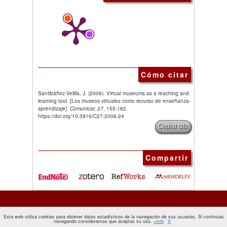
Cómo citar
Santibáñez-Velilla, J. (2006). Virtual museums as a teaching and
learning tool. [Los museos virtuales como recurso de enseñanza-
aprendizaje].
Comunicar, 27
, 155-162.
https://doi.org/10.3916/C27-2006-24
Copiar cita
Compartir
Esta web utiliza cookies para obtener datos estadísticos de la navegación de sus usuarios. Si continúas
navegando consideramos que aceptas su uso.
+info
X