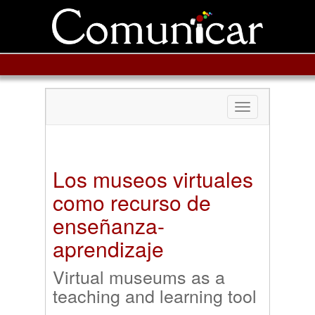
Toggle
navigation
Los museos virtuales
como recurso de
enseñanza-
aprendizaje
Virtual museums as a
teaching and learning tool