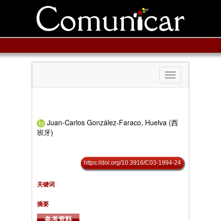
Toggle
navigation
Juan-Carlos González-Faraco, Huelva (西
班牙)
https://doi.org/10.3916/C03-1994-24
关键词
摘要
参考资料