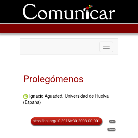
Toggle
navigation
Prolegómenos
Ignacio Aguaded, Universidad de Huelva
(España)
https://doi.org/10.3916/c30-2008-00-001