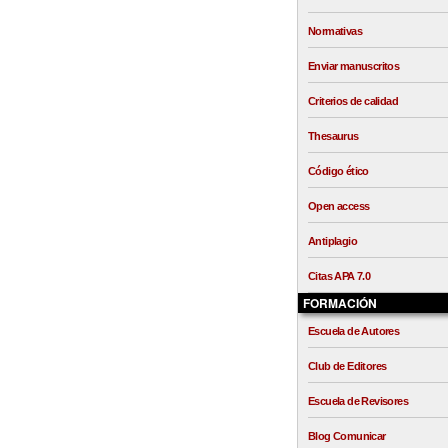
Normativas
Enviar manuscritos
Criterios de calidad
Thesaurus
Código ético
Open access
Antiplagio
Citas APA 7.0
FORMACIÓN
Escuela de Autores
Club de Editores
Escuela de Revisores
Blog Comunicar