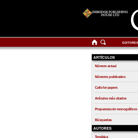
EDITORE
ARTÍCULOS
Número actual
Números publicados
Calls for papers
Artículos más citados
Propuestas de monográficos
Búsquedas
AUTORES
Temática