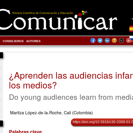
Revista Científica de Comunicación y Educación
S
CONSEJEROS
AUTORES
¿Aprenden las audiencias infan
los medios?
Do young audiences learn from medi
Maritza López-de-la-Roche, Cali (Colombia)
https://doi.org/10.3916/c30-2008-01-
Palabras clave