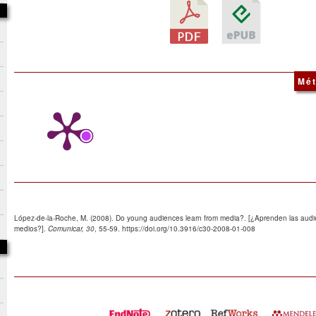
Mét
López-de-la-Roche, M. (2008). Do young audiences learn from media?. [¿Aprenden las audien
medios?].
Comunicar, 30
, 55-59. https://doi.org/10.3916/c30-2008-01-008