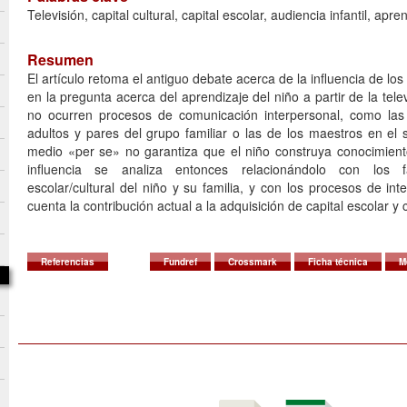
Televisión, capital cultural, capital escolar, audiencia infantil, apre
Resumen
El artículo retoma el antiguo debate acerca de la influencia de lo
en la pregunta acerca del aprendizaje del niño a partir de la tele
no ocurren procesos de comunicación interpersonal, como las
adultos y pares del grupo familiar o las de los maestros en el 
medio «per se» no garantiza que el niño construya conocimient
influencia se analiza entonces relacionándolo con los f
escolar/cultural del niño y su familia, y con los procesos de int
cuenta la contribución actual a la adquisición de capital escolar y c
Referencias
Fundref
Crossmark
Ficha técnica
M