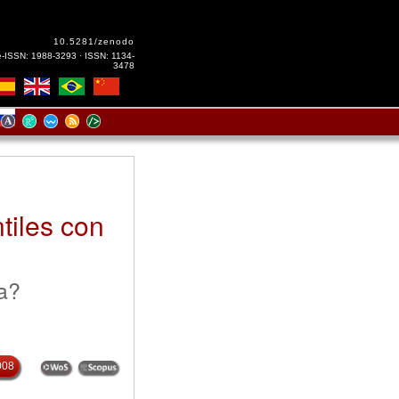
10.5281/zenodo
e-ISSN: 1988-3293 · ISSN: 1134-
3478
tiles con
a?
008