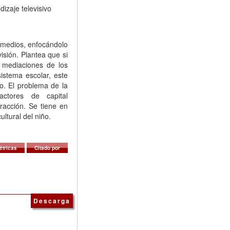
ndizaje televisivo
s medios, enfocándolo
visión. Plantea que si
 mediaciones de los
sistema escolar, este
o. El problema de la
actores de capital
eracción. Se tiene en
ultural del niño.
étricas
Citado por
Descarga