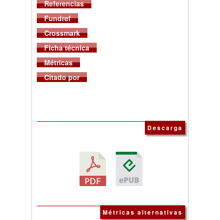
Referencias
Fundref
Crossmark
Ficha técnica
Métricas
Citado por
Descarga
Métricas alternativas