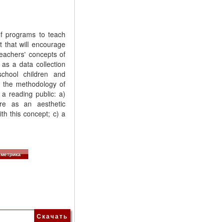
of programs to teach
t that will encourage
teachers' concepts of
 as a data collection
chool children and
d the methodology of
 a reading public: a)
ure as an aesthetic
h this concept; c) a
метрика
Скачать