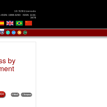
10.5281/zenodo
e-ISSN: 1988-3293 · ISSN: 1134-
3478
ss by
nment
004