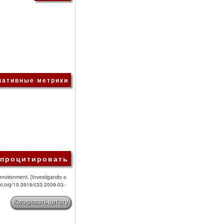
нативные метрики
 процитировать
e environment. [Investigando o
doi.org/10.3916/c33-2009-03-
Копировать цитату