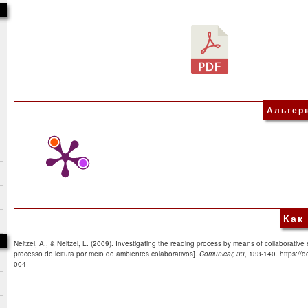
Альтер
Как
Neitzel, A., & Neitzel, L. (2009). Investigating the reading process by means of collaborativ
processo de leitura por meio de ambientes colaborativos].
Comunicar, 33
, 133-140. https://
004