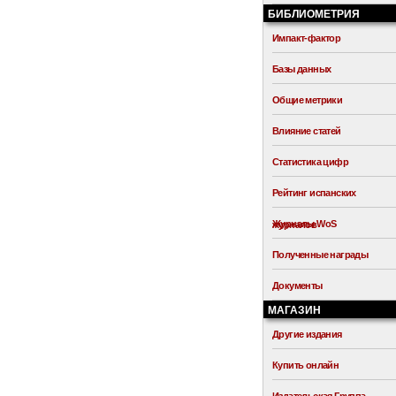
БИБЛИОМЕТРИЯ
Импакт-фактор
Базы данных
Общие метрики
Влияние статей
Статистика цифр
Рейтинг испанских
Журналы WoS
журналов
Полученные награды
Документы
МАГАЗИН
Другие издания
Купить онлайн