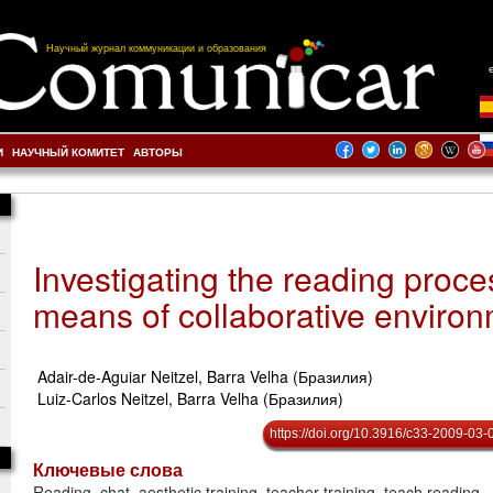
Научный журнал коммуникации и образования
И
НАУЧНЫЙ КОМИТЕТ
АВТОРЫ
Investigating the reading proce
means of collaborative enviro
Adair-de-Aguiar Neitzel, Barra Velha (Бразилия)
Luiz-Carlos Neitzel, Barra Velha (Бразилия)
https://doi.org/10.3916/c33-2009-03-
Ключевые слова
Reading, chat, aesthetic training, teacher training, teach reading