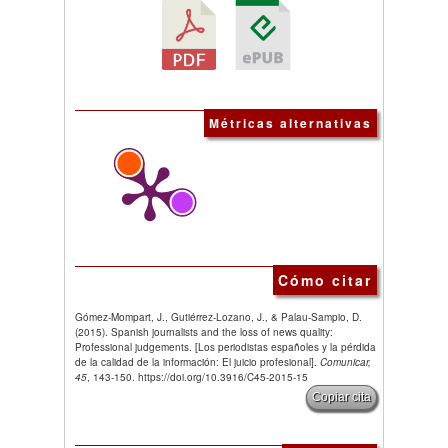
Métricas alternativas
Cómo citar
Gómez-Mompart, J., Gutiérrez-Lozano, J., & Palau-Sampio, D.
(2015). Spanish journalists and the loss of news quality:
Professional judgements. [Los periodistas españoles y la pérdida
de la calidad de la información: El juicio profesional].
Comunicar,
45
, 143-150. https://doi.org/10.3916/C45-2015-15
Copiar cita