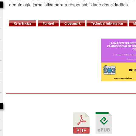
deontologia jornalística para a responsabilidade dos cidadãos.
Referências
Fundref
Crossmark
Technical information
M