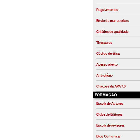
Regulamentos
Envio de manuscritos
Critérios de qualidade
Thesaurus
Código de ética
Acesso aberto
Anti-plágio
Citações da APA 7.0
FORMAÇÃO
Escola de Autores
Clube de Editores
Escola de revisores
Blog Comunicar