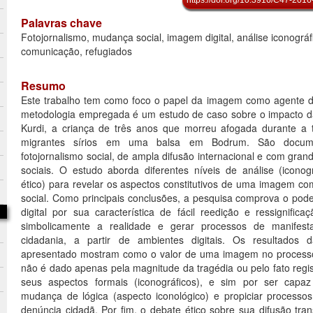
Palavras chave
Fotojornalismo, mudança social, imagem digital, análise iconográfi
comunicação, refugiados
Resumo
Este trabalho tem como foco o papel da imagem como agente d
metodologia empregada é um estudo de caso sobre o impacto da
Kurdi, a criança de três anos que morreu afogada durante a t
migrantes sírios em uma balsa em Bodrum. São docum
fotojornalismo social, de ampla difusão internacional e com gra
sociais. O estudo aborda diferentes níveis de análise (iconogr
ético) para revelar os aspectos constitutivos de uma imagem 
social. Como principais conclusões, a pesquisa comprova o pod
digital por sua característica de fácil reedição e ressignifica
simbolicamente a realidade e gerar processos de manifest
cidadania, a partir de ambientes digitais. Os resultados 
apresentado mostram como o valor de uma imagem no process
não é dado apenas pela magnitude da tragédia ou pelo fato regi
seus aspectos formais (iconográficos), e sim por ser capa
mudança de lógica (aspecto iconológico) e propiciar processo
denúncia cidadã. Por fim, o debate ético sobre sua difusão tra