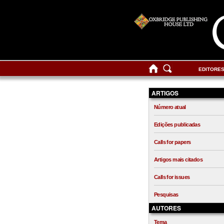
EDITORE
ARTIGOS
Número atual
Edições publicadas
Calls for papers
Artigos mais citados
Calls for issues
Pesquisas
AUTORES
Tema