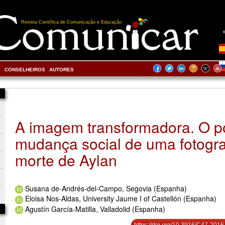
Revista Científica de Comunicação e Educação
S
CONSELHEIROS
AUTORES
A imagem transformadora. O p
mudança social de uma fotograf
morte de Aylan
Susana de-Andrés-del-Campo, Segovia (Espanha)
Eloisa Nos-Aldas, University Jaume I of Castellón (Espanha)
Agustín García-Matilla, Valladolid (Espanha)
https://doi.org/10.3916/C47-2016