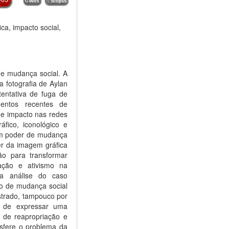
ca, impacto social,
e mudança social. A
 fotografia de Aylan
entativa de fuga de
entos recentes de
nde impacto nas redes
áfico, iconológico e
com poder de mudança
er da imagem gráfica
ção para transformar
ação e ativismo na
da análise do caso
o de mudança social
strado, tampouco por
z de expressar uma
s de reapropriação e
nsfere o problema da