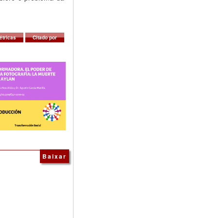
étricas
Citado por
Baixar