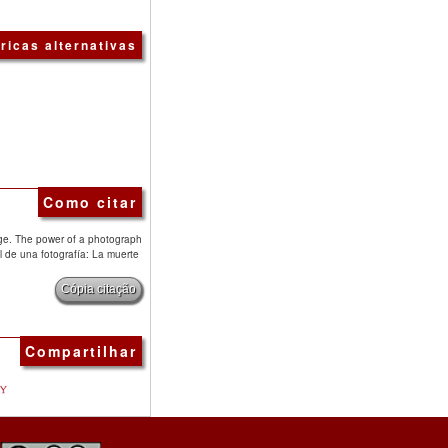
ricas alternativas
Como citar
age. The power of a photograph
l de una fotografía: La muerte
Cópia citação
Compartilhar