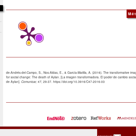
Mét
de-Andrés-del-Campo, S., Nos-Aldas, E., & García-Matilla, A. (2016). The transformative im
for social change: The death of Aylan. [La imagen transformadora. El poder de cambio socia
de Aylan].
Comunicar, 47
, 29-37. https://doi.org/10.3916/C47-2016-03