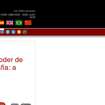
10.5281/zenodo
e-ISSN: 1988-3293 · ISSN: 1134-
3478
oder de
ia: a
-03