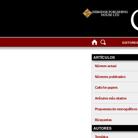
EDITORE
ARTÍCULOS
Número actual
Números publicados
Calls for papers
Artículos más citados
Propuestas de monográficos
Búsquedas
AUTORES
Temática