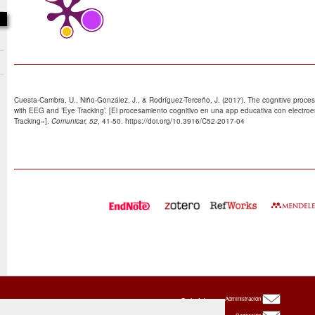
Cuesta-Cambra, U., Niño-González, J., & Rodríguez-Terceño, J. (2017). The cognitive proce
with EEG and ’Eye Tracking’. [El procesamiento cognitivo en una app educativa con electr
Tracking»].
Comunicar, 52
, 41-50. https://doi.org/10.3916/C52-2017-04
Oxbridge
Administración
Publishing
House