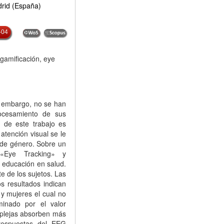
rid (España)
-04
gamificación, eye
n embargo, no se han
ocesamiento de sus
o de este trabajo es
atención visual se le
s de género. Sobre un
«Eye Tracking» y
 educación en salud.
e de los sujetos. Las
s resultados indican
 y mujeres el cual no
minado por el valor
mplejas absorben más
respuestas del EEG