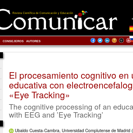
Revista Científica de Comunicación y Educación
S
CONSEJEROS
AUTORES
El procesamiento cognitivo en
educativa con electroencefalo
«Eye Tracking»
The cognitive processing of an educa
with EEG and ’Eye Tracking’
Ubaldo Cuesta-Cambra, Universidad Complutense de Madrid 