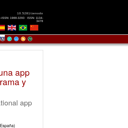
10.5281/zenodo
e-ISSN: 1988-3293 · ISSN: 1134-
3478
 una app
grama y
tional app
(España)