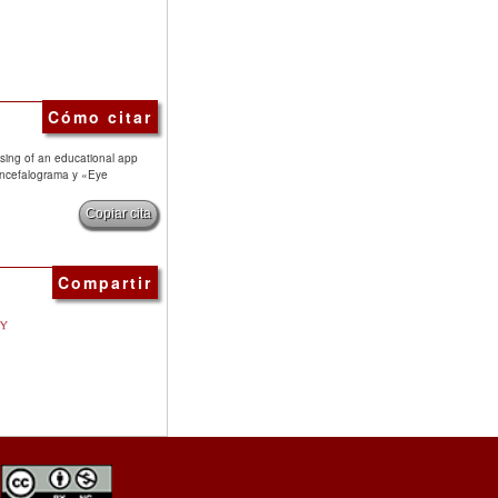
Cómo citar
ssing of an educational app
oencefalograma y «Eye
Copiar cita
Compartir