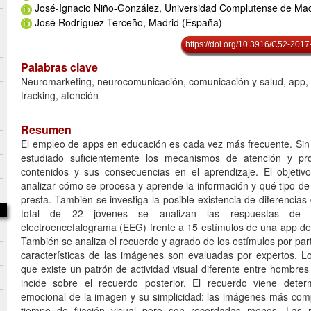
José-Ignacio Niño-González, Universidad Complutense de Mad
José Rodríguez-Terceño, Madrid (España)
https://doi.org/10.3916/C52-2017
Palabras clave
Neuromarketing, neurocomunicación, comunicación y salud, app, 
tracking, atención
Resumen
El empleo de apps en educación es cada vez más frecuente. Si
estudiado suficientemente los mecanismos de atención y pr
contenidos y sus consecuencias en el aprendizaje. El objetiv
analizar cómo se procesa y aprende la información y qué tipo de 
presta. También se investiga la posible existencia de diferencia
total de 22 jóvenes se analizan las respuestas de 
electroencefalograma (EEG) frente a 15 estímulos de una app de
También se analiza el recuerdo y agrado de los estímulos por part
características de las imágenes son evaluadas por expertos. Lo
que existe un patrón de actividad visual diferente entre hombres
incide sobre el recuerdo posterior. El recuerdo viene deter
emocional de la imagen y su simplicidad: las imágenes más co
tiempo de fijación visual pero son recordadas menos. Las 