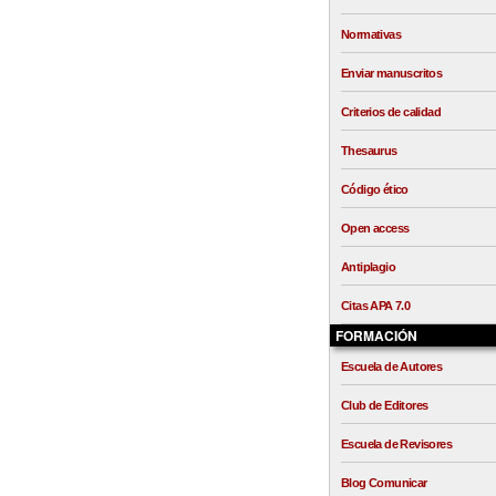
Normativas
Enviar manuscritos
Criterios de calidad
Thesaurus
Código ético
Open access
Antiplagio
Citas APA 7.0
FORMACIÓN
Escuela de Autores
Club de Editores
Escuela de Revisores
Blog Comunicar