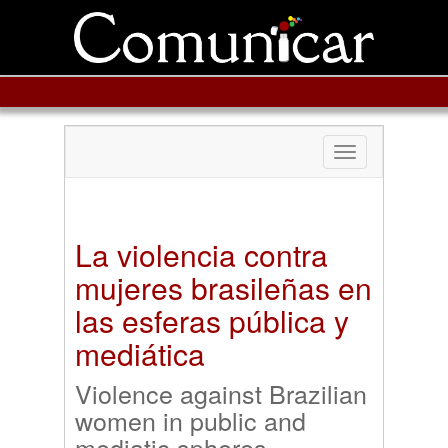
Toggle
navigation
La violencia contra
mujeres brasileñas en
las esferas pública y
mediática
Violence against Brazilian
women in public and
mediatic spheres