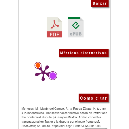
Baixar
Métricas alternativas
Como citar
Meneses, M., Martín-del-Campo, A., & Rueda-Zárate, H. (2018).
#TrumpenMexico. Transnational connective action on Twitter and
the border wall dispute. [#TrumpenMéxico. Acción conectiva
transnacional en Twitter y la disputa por el muro fronterizo].
Comunicar, 55
, 39-48. https://doi.org/10.3916/C55-2018-04