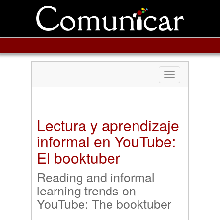
Toggle
navigation
Lectura y aprendizaje
informal en YouTube:
El booktuber
Reading and informal
learning trends on
YouTube: The booktuber