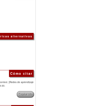
ricas alternativas
Cómo citar
g context. [Redes de aprendizaje
9-30.
Copiar cita