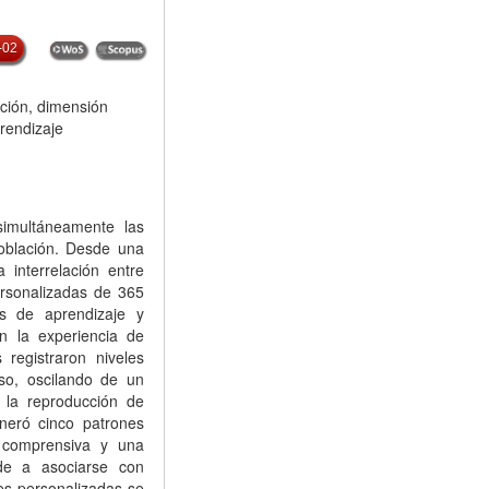
-02
ación, dimensión
prendizaje
simultáneamente las
oblación. Desde una
 interrelación entre
ersonalizadas de 365
is de aprendizaje y
en la experiencia de
 registraron niveles
rso, oscilando de un
la reproducción de
neró cinco patrones
s comprensiva y una
nde a asociarse con
es personalizadas se