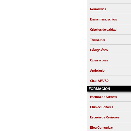
Normativas
Enviar manuscritos
Criterios de calidad
Thesaurus
Código ético
Open access
Antiplagio
Citas APA 7.0
FORMACIÓN
Escuela de Autores
Club de Editores
Escuela de Revisores
Blog Comunicar