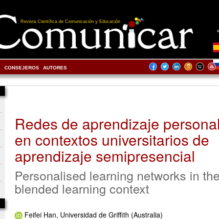
Revista Científica de Comunicación y Educación
S
CONSEJEROS
AUTORES
Redes de aprendizaje persona
en contextos universitarios de
aprendizaje semipresencial
Personalised learning networks in the
blended learning context
Feifei Han, Universidad de Griffith (Australia)