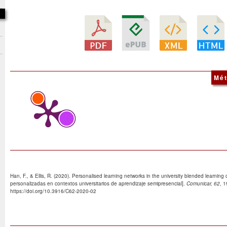
Mét
Han, F., & Ellis, R. (2020). Personalised learning networks in the university blended learnin
personalizadas en contextos universitarios de aprendizaje semipresencial].
Comunicar, 62
, 1
https://doi.org/10.3916/C62-2020-02