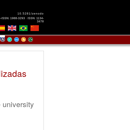
10.5281/zenodo
e-ISSN: 1988-3293 · ISSN: 1134-
3478
lizadas
 university