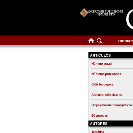
EDITORE
ARTÍCULOS
Número actual
Números publicados
Calls for papers
Artículos más citados
Propuestas de monográficos
Búsquedas
AUTORES
Temática