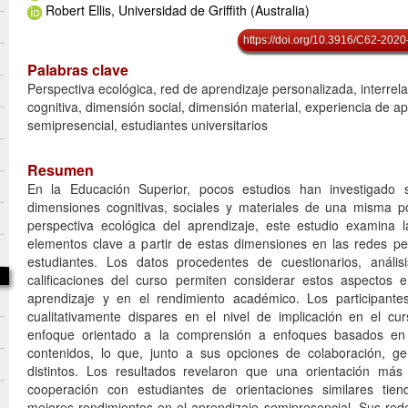
Robert Ellis, Universidad de Griffith (Australia)
https://doi.org/10.3916/C62-2020
Palabras clave
Perspectiva ecológica, red de aprendizaje personalizada, interrel
cognitiva, dimensión social, dimensión material, experiencia de a
semipresencial, estudiantes universitarios
Resumen
En la Educación Superior, pocos estudios han investigado 
dimensiones cognitivas, sociales y materiales de una misma p
perspectiva ecológica del aprendizaje, este estudio examina la
elementos clave a partir de estas dimensiones en las redes p
estudiantes. Los datos procedentes de cuestionarios, anális
calificaciones del curso permiten considerar estos aspectos 
aprendizaje y en el rendimiento académico. Los participantes
cualitativamente dispares en el nivel de implicación en el cu
enfoque orientado a la comprensión a enfoques basados en 
contenidos, lo que, junto a sus opciones de colaboración, ge
distintos. Los resultados revelaron que una orientación má
cooperación con estudiantes de orientaciones similares tie
mejores rendimientos en el aprendizaje semipresencial. Sus red