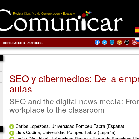
Revista Científica de Comunicación y Educación
S
CONSEJEROS
AUTORES
SEO y cibermedios: De la empr
aulas
SEO and the digital news media: Fro
workplace to the classroom
Carlos Lopezosa, Universidad Pompeu Fabra (España)
Lluís Codina, Universidad Pompeu Fabra (España)
Javier Díaz-Noci, Universidad Pompeu Fabra de Barcelona (E