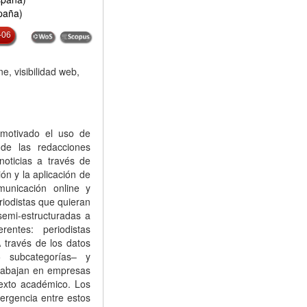
spaña)
-06
e, visibilidad web,
 motivado el uso de
de las redacciones
oticias a través de
ón y la aplicación de
unicación online y
riodistas que quieran
 semi-estructuradas a
rentes: periodistas
A través de los datos
5 subcategorías– y
trabajan en empresas
texto académico. Los
vergencia entre estos