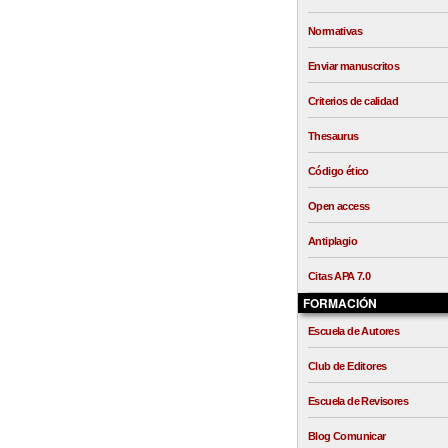
Normativas
Enviar manuscritos
Criterios de calidad
Thesaurus
Código ético
Open access
Antiplagio
Citas APA 7.0
FORMACIÓN
Escuela de Autores
Club de Editores
Escuela de Revisores
Blog Comunicar