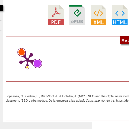
Mét
Lopezosa, C., Codina, L., Díaz-Noci, J., & Ontalba, J. (2020). SEO and the digital news med
classroom. [SEO y cibermedios: De la empresa a las aulas].
Comunicar, 63
, 65-75. https://