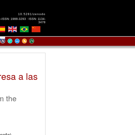
10.5281/zenodo
e-ISSN: 1988-3293 · ISSN: 1134-
3478
esa a las
m the
spaña)