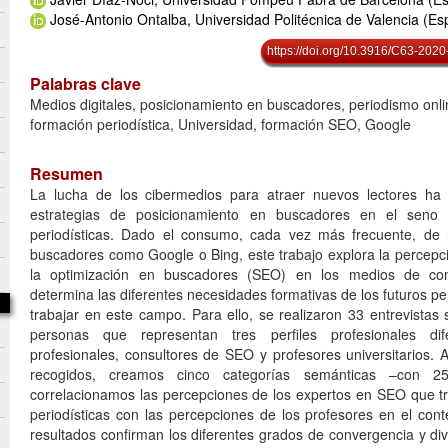
José-Antonio Ontalba, Universidad Politécnica de Valencia (E
https://doi.org/10.3916/C63-2020
Palabras clave
Medios digitales, posicionamiento en buscadores, periodismo onlin
formación periodística, Universidad, formación SEO, Google
Resumen
La lucha de los cibermedios para atraer nuevos lectores ha
estrategias de posicionamiento en buscadores en el seno 
periodísticas. Dado el consumo, cada vez más frecuente, de n
buscadores como Google o Bing, este trabajo explora la percepci
la optimización en buscadores (SEO) en los medios de com
determina las diferentes necesidades formativas de los futuros pe
trabajar en este campo. Para ello, se realizaron 33 entrevistas
personas que representan tres perfiles profesionales dife
profesionales, consultores de SEO y profesores universitarios. 
recogidos, creamos cinco categorías semánticas –con 2
correlacionamos las percepciones de los expertos en SEO que 
periodísticas con las percepciones de los profesores en el con
resultados confirman los diferentes grados de convergencia y di