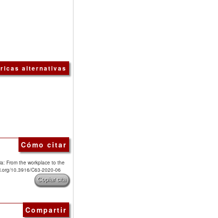
ricas alternativas
Cómo citar
ia: From the workplace to the
doi.org/10.3916/C63-2020-06
Copiar cita
Compartir