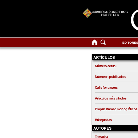
EDITORE
ARTÍCULOS
Número actual
Números publicados
Calls for papers
Artículos más citados
Propuestas de monográficos
Búsquedas
AUTORES
Temática