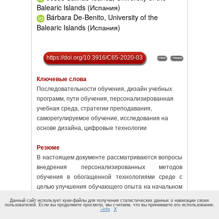
Balearic Islands (Испания)
Bárbara De-Benito, University of the
Balearic Islands (Испания)
https://doi.org/10.3916/C65-2020-03
Ключевые слова
Последовательности обучения, дизайн учебных
программ, пути обучения, персонализированная
учебная среда, стратегии преподавания,
саморегулируемое обучение, исследования на
основе дизайна, цифровые технологии
Резюме
В настоящем документе рассматриваются вопросы
внедрения персонализированных методов
обучения в обогащенной технологиями среде с
целью улучшения обучающего опыта на начальном
этапе подготовки учителей. В исследовании
Данный сайт использует куки-файлы для получения статистических данных о навигации своих
используются смешанные методы в рамках
пользователей. Если вы продолжите просмотр, мы считаем, что вы принимаете его использование.
+info
X
исследовательского подхода, основанного на