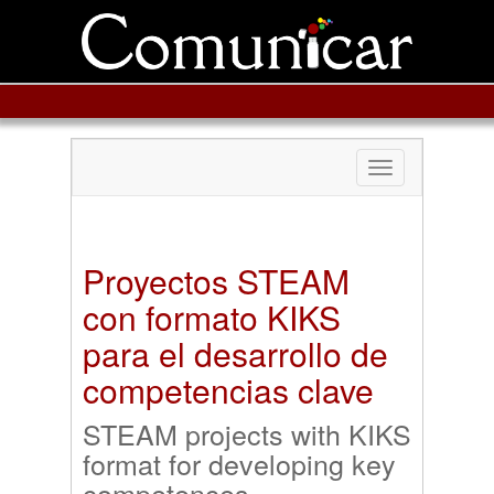
Toggle
navigation
Proyectos STEAM
con formato KIKS
para el desarrollo de
competencias clave
STEAM projects with KIKS
format for developing key
competences