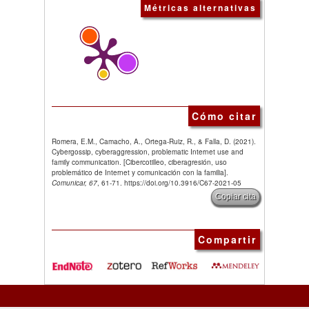
Métricas alternativas
Cómo citar
Romera, E.M., Camacho, A., Ortega-Ruiz, R., & Falla, D. (2021).
Cybergossip, cyberaggression, problematic Internet use and
family communication. [Cibercotilleo, ciberagresión, uso
problemático de Internet y comunicación con la familia].
Comunicar, 67
, 61-71. https://doi.org/10.3916/C67-2021-05
Copiar cita
Compartir