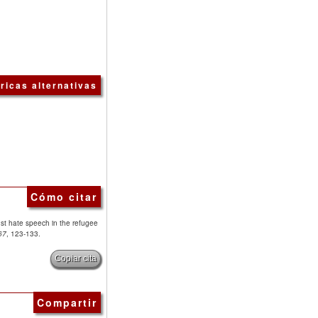
ricas alternativas
Cómo citar
st hate speech in the refugee
67
, 123-133.
Copiar cita
Compartir