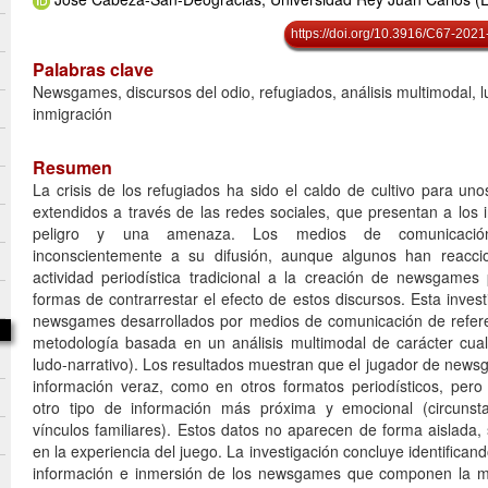
https://doi.org/10.3916/C67-2021
Palabras clave
Newsgames, discursos del odio, refugiados, análisis multimodal, lu
inmigración
Resumen
La crisis de los refugiados ha sido el caldo de cultivo para uno
extendidos a través de las redes sociales, que presentan a los
peligro y una amenaza. Los medios de comunicación
inconscientemente a su difusión, aunque algunos han reacc
actividad periodística tradicional a la creación de newsgame
formas de contrarrestar el efecto de estos discursos. Esta invest
newsgames desarrollados por medios de comunicación de refere
metodología basada en un análisis multimodal de carácter cualit
ludo-narrativo). Los resultados muestran que el jugador de news
información veraz, como en otros formatos periodísticos, per
otro tipo de información más próxima y emocional (circunstan
vínculos familiares). Estos datos no aparecen de forma aislada,
en la experiencia del juego. La investigación concluye identificand
información e inmersión de los newsgames que componen la m