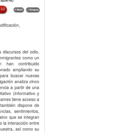
-10
dificación,
s discursos del odio,
 inmigrantes como un
 han contribuido
ionado ampliando su
s para buscar nuevas
igación analiza cinco
ncia a partir de una
ativo (informativo y
games tiene acceso a
o también dispone de
cias, sentimientos,
 sino que se integran
o la interacción entre
uestra, así como su