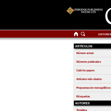
EDITORE
ARTÍCULOS
Número actual
Números publicados
Calls for papers
Artículos más citados
Propuestas de monográficos
Búsquedas
AUTORES
Temática