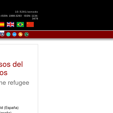
10.5281/zenodo
e-ISSN: 1988-3293 · ISSN: 1134-
3478
sos del
dos
he refugee
id (España)
España)