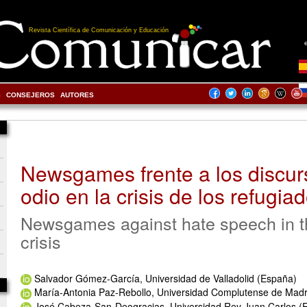
Revista Científica de Comunicación y Educación
S
CONSEJEROS
AUTORES
Newsgames frente a los discur
odio en la crisis de los refugia
Newsgames against hate speech in t
crisis
Salvador Gómez-García, Universidad de Valladolid (España)
María-Antonia Paz-Rebollo, Universidad Complutense de Madr
José Cabeza-San-Deogracias, Universidad Rey Juan Carlos (