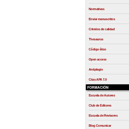
Normativas
Enviar manuscritos
Criterios de calidad
Thesaurus
Código ético
Open access
Antiplagio
Citas APA 7.0
FORMACIÓN
Escuela de Autores
Club de Editores
Escuela de Revisores
Blog Comunicar