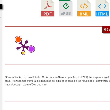
Mét
Gómez-García, S., Paz-Rebollo, M., & Cabeza-San-Deogracias, J. (2021). Newsgames again
crisis. [Newsgames frente a los discursos del odio en la crisis de los refugiados].
Comunicar, 
https://doi.org/10.3916/C67-2021-10