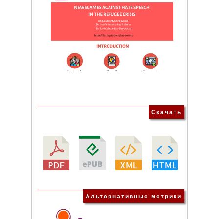
Скачать
Альтернативные метрики