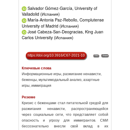
Salvador Gómez-García, University of
Valladolid (Испания)
María-Antonia Paz-Rebollo, Complutense
University of Madrid (Испания)
José Cabeza-San-Deogracias, King Juan
Carlos University (Испания)
https://doi.org/10.3916/C67-2021-10
Ключевые слова
Информационные игры, разжигание ненависти,
беженцы, мультимодальный анализ, азартные
игры, иммиграция
Резюме
Кризис с беженцами стал питательной средой для
разжигания ненависти, распространяющейся
через социальные сети, что представляет собой
опасность и угрозу для иммигрантов. СМИ
бессознательно внесли свой вклад в их