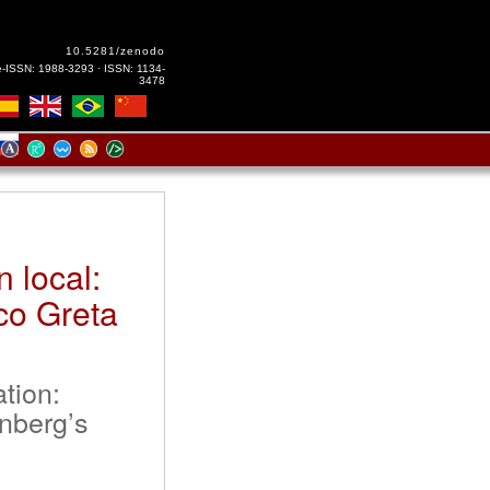
10.5281/zenodo
e-ISSN: 1988-3293 · ISSN: 1134-
3478
n local:
co Greta
tion:
nberg’s