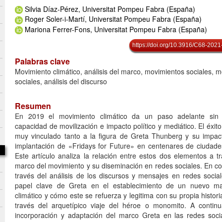
Silvia Díaz-Pérez, Universitat Pompeu Fabra (España)
Roger Soler-i-Martí, Universitat Pompeu Fabra (España)
Mariona Ferrer-Fons, Universitat Pompeu Fabra (España)
https://doi.org/10.3916/C68-2021
Palabras clave
Movimiento climático, análisis del marco, movimientos sociales, 
sociales, análisis del discurso
Resumen
En 2019 el movimiento climático da un paso adelante sin
capacidad de movilización e impacto político y mediático. El éxit
muy vinculado tanto a la figura de Greta Thunberg y su impac
implantación de «Fridays for Future» en centenares de ciudad
Este artículo analiza la relación entre estos dos elementos a tr
marco del movimiento y su diseminación en redes sociales. En co
través del análisis de los discursos y mensajes en redes sociale
papel clave de Greta en el establecimiento de un nuevo ma
climático y cómo este se refuerza y legitima con su propia histor
través del arquetípico viaje del héroe o monomito. A continu
incorporación y adaptación del marco Greta en las redes soci