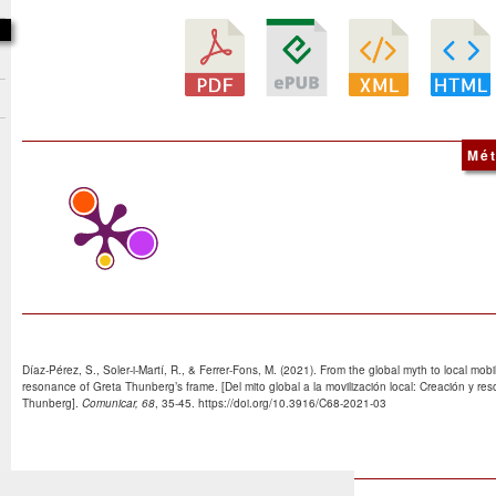
Mét
Díaz-Pérez, S., Soler-i-Martí, R., & Ferrer-Fons, M. (2021). From the global myth to local mobi
resonance of Greta Thunberg’s frame. [Del mito global a la movilización local: Creación y re
Thunberg].
Comunicar, 68
, 35-45. https://doi.org/10.3916/C68-2021-03