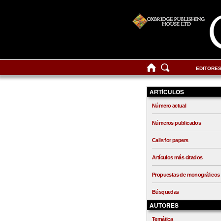
EDITORE
ARTÍCULOS
Número actual
Números publicados
Calls for papers
Artículos más citados
Propuestas de monográficos
Búsquedas
AUTORES
Temática