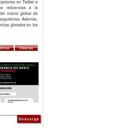
caciones en Twitter e
s reticencias a la
 del marco global de
s seguidores. Además,
micas glocales en los
étricas
Citado por
Descarga