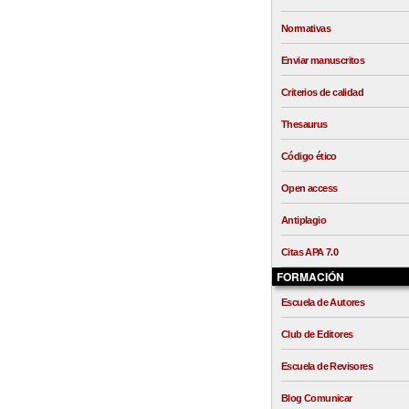
Normativas
Enviar manuscritos
Criterios de calidad
Thesaurus
Código ético
Open access
Antiplagio
Citas APA 7.0
FORMACIÓN
Escuela de Autores
Club de Editores
Escuela de Revisores
Blog Comunicar