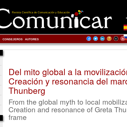
Revista Científica de Comunicación y Educación
S
CONSEJEROS
AUTORES
Del mito global a la movilizació
Creación y resonancia del mar
Thunberg
From the global myth to local mobiliza
Creation and resonance of Greta Thu
frame