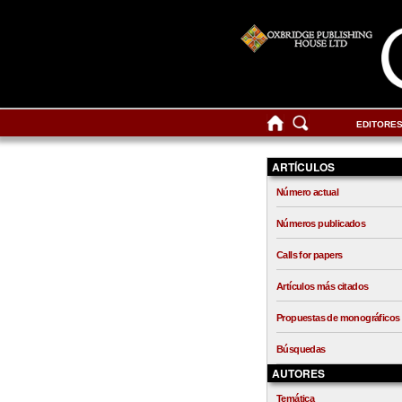
EDITORE
ARTÍCULOS
Número actual
Números publicados
Calls for papers
Artículos más citados
Propuestas de monográficos
Búsquedas
AUTORES
Temática