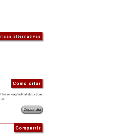
ricas alternativas
Cómo citar
 Chinese longitudinal study. [Los
105.
Copiar cita
Compartir