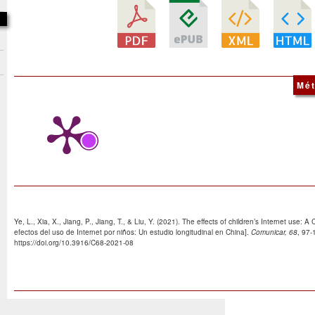
Mét
Ye, L., Xia, X., Jiang, P., Jiang, T., & Liu, Y. (2021). The effects of children’s Internet use: A
efectos del uso de Internet por niños: Un estudio longitudinal en China].
Comunicar, 68
, 97-
https://doi.org/10.3916/C68-2021-08