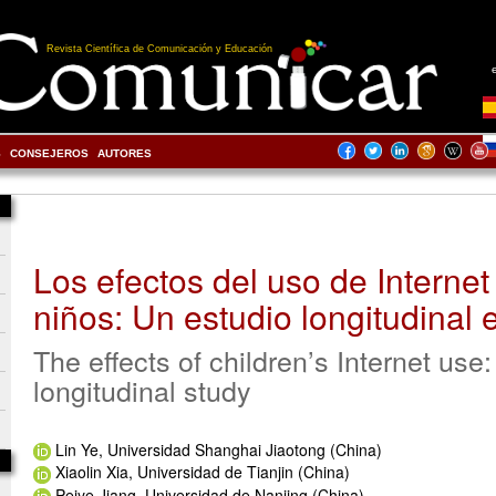
Revista Científica de Comunicación y Educación
S
CONSEJEROS
AUTORES
Los efectos del uso de Internet
niños: Un estudio longitudinal
The effects of children’s Internet use
longitudinal study
Lin Ye, Universidad Shanghai Jiaotong (China)
Xiaolin Xia, Universidad de Tianjin (China)
Peiye Jiang, Universidad de Nanjing (China)