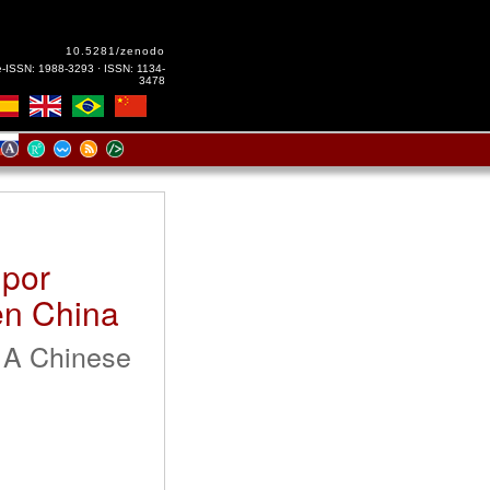
10.5281/zenodo
e-ISSN: 1988-3293 · ISSN: 1134-
3478
 por
 en China
: A Chinese