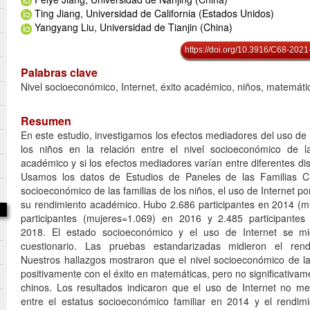
Ting Jiang, Universidad de California (Estados Unidos)
Yangyang Liu, Universidad de Tianjin (China)
https://doi.org/10.3916/C68-2021
Palabras clave
Nivel socioeconómico, Internet, éxito académico, niños, matemáti
Resumen
En este estudio, investigamos los efectos mediadores del uso de 
los niños en la relación entre el nivel socioeconómico de la
académico y si los efectos mediadores varían entre diferentes di
Usamos los datos de Estudios de Paneles de las Familias Ch
socioeconómico de las familias de los niños, el uso de Internet po
su rendimiento académico. Hubo 2.686 participantes en 2014 (m
participantes (mujeres=1.069) en 2016 y 2.485 participantes
2018. El estado socioeconómico y el uso de Internet se mi
cuestionario. Las pruebas estandarizadas midieron el rend
Nuestros hallazgos mostraron que el nivel socioeconómico de la 
positivamente con el éxito en matemáticas, pero no significativam
chinos. Los resultados indicaron que el uso de Internet no me
entre el estatus socioeconómico familiar en 2014 y el rendim