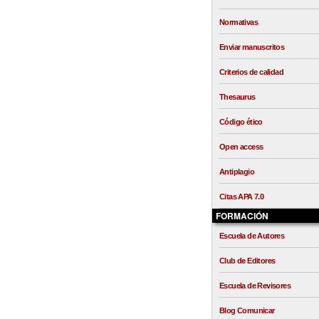
Normativas
Enviar manuscritos
Criterios de calidad
Thesaurus
Código ético
Open access
Antiplagio
Citas APA 7.0
FORMACIÓN
Escuela de Autores
Club de Editores
Escuela de Revisores
Blog Comunicar