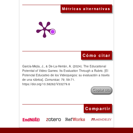
Métricas alternativas
Cómo citar
García-Mejía, J., & De-La-Herrán, A. (2024). The Educational
Potential of Video Games: Its Evaluation Through a Rubric. [El
Potencial Educativo de los Videojuegos: su evaluación a través
de una rúbrica].
Comunicar, 79
, 59-71.
https://doi.org/10.58262/V33279.6
Copiar cita
Compartir