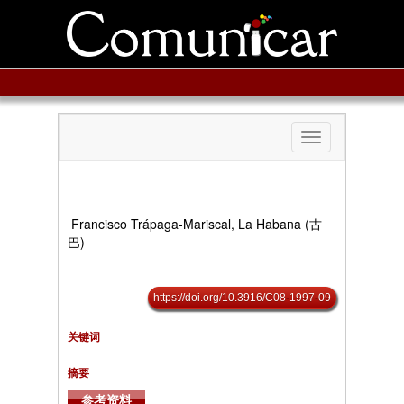
Toggle
navigation
Francisco Trápaga-Mariscal, La Habana (古
巴)
https://doi.org/10.3916/C08-1997-09
关键词
摘要
参考资料