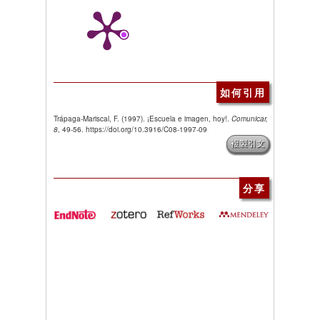
如何引用
Trápaga-Mariscal, F. (1997). ¡Escuela e imagen, hoy!.
Comunicar,
8
, 49-56. https://doi.org/10.3916/C08-1997-09
複製引文
分享