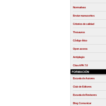
Normativas
Enviar manuscritos
Criterios de calidad
Thesaurus
Código ético
Open access
Antiplagio
Citas APA 7.0
FORMACIÓN
Escuela de Autores
Club de Editores
Escuela de Revisores
Blog Comunicar