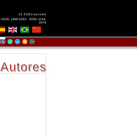
10.5281/zenodo
e-ISSN: 1988-3293 · ISSN: 1134-
3478
Autores