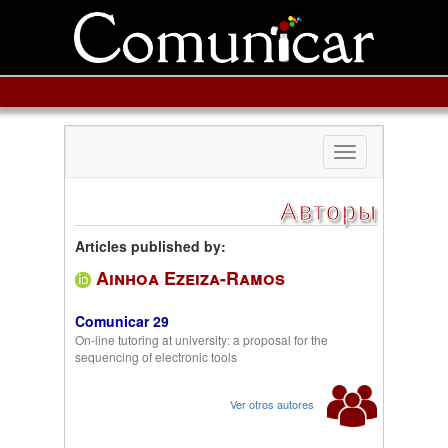
Toggle
navigation
Авторы
Articles published by:
Ainhoa Ezeiza-Ramos
Comunicar 29
On-line tutoring at university: a proposal for the
sequencing of electronic tools
Ver otros autores