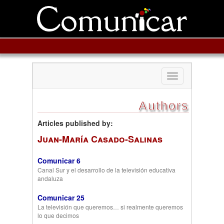
Toggle
navigation
Authors
Articles published by:
Juan-María Casado-Salinas
Comunicar 6
Canal Sur y el desarrollo de la televisión educativa
andaluza
Comunicar 25
La televisión que queremos… si realmente queremos
lo que decimos