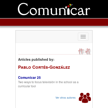
Toggle
navigation
作者
Articles published by:
Pablo Cortés-González
Comunicar 25
Two ways to focus televisión in the school as a
curricular tool
Ver otros autores