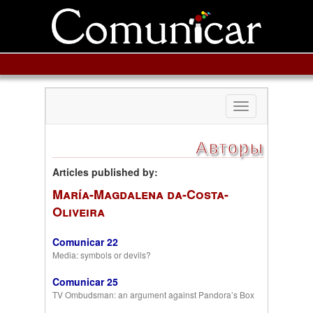
Toggle
navigation
Авторы
Articles published by:
María-Magdalena da-Costa-
Oliveira
Comunicar 22
Media: symbols or devils?
Comunicar 25
TV Ombudsman: an argument against Pandora’s Box