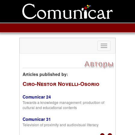
Toggle
navigation
Авторы
Articles published by:
Ciro-Nestor Novelli-Osorio
Comunicar 24
Towards a knowledge management: production of
cultural and educational contents
Comunicar 31
Television of proximity and audiovisual literacy