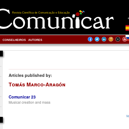
Revista Científica de Comunicação e Educação
S
CONSELHEIROS
AUTORES
Articles published by:
Tomás Marco-Aragón
Comunicar 23
Musical creation and mass
Ve