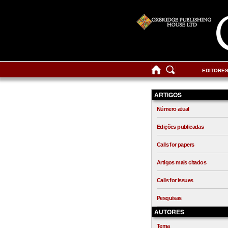
EDITORE
ARTIGOS
Número atual
Edições publicadas
Calls for papers
Artigos mais citados
Calls for issues
Pesquisas
AUTORES
Tema