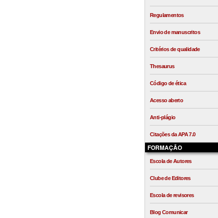
Regulamentos
Envio de manuscritos
Critérios de qualidade
Thesaurus
Código de ética
Acesso aberto
Anti-plágio
Citações da APA 7.0
FORMAÇÃO
Escola de Autores
Clube de Editores
Escola de revisores
Blog Comunicar