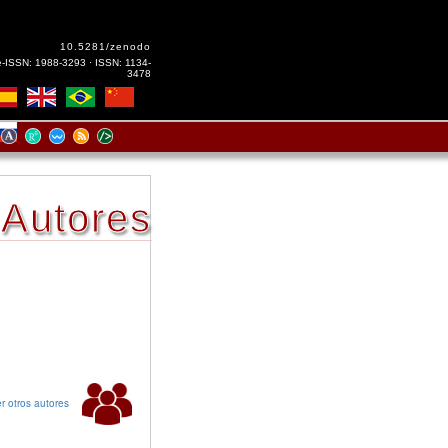
10.5281/zenodo
e-ISSN: 1988-3293 · ISSN: 1134-
3478
Autores
r otros autores