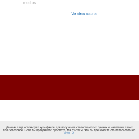
medios
Ver otros autores
Данный сайт использует куки-файлы для получения статистических данных о навигации своих
пользователей. Если вы продолжите просмотр, мы считаем, что вы принимаете его использование.
+info
X