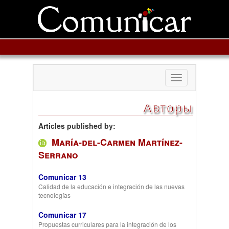
Toggle
navigation
Авторы
Articles published by:
María-del-Carmen Martínez-
Serrano
Comunicar 13
Calidad de la educación e integración de las nuevas
tecnologías
Comunicar 17
Propuestas curriculares para la integración de los