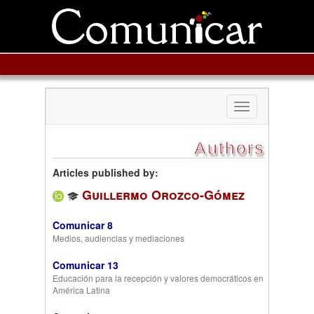
Toggle
navigation
Authors
Articles published by:
Guillermo Orozco-Gómez
Comunicar 8
Medios, audiencias y mediaciones
Comunicar 13
Educación para la recepción y valores democráticos en
América Latina