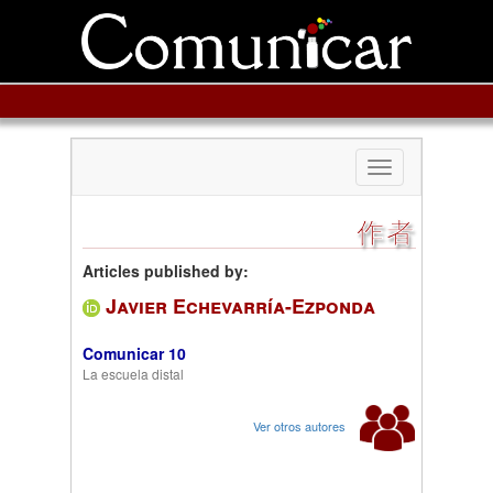
Toggle
navigation
作者
Articles published by:
Javier Echevarría-Ezponda
Comunicar 10
La escuela distal
Ver otros autores