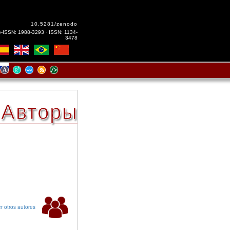
10.5281/zenodo
e-ISSN: 1988-3293 · ISSN: 1134-
3478
Авторы
r otros autores