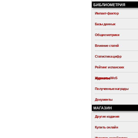
БИБЛИОМЕТРИЯ
Импакт-фактор
Базы данных
Общие метрики
Влияние статей
Статистика цифр
Рейтинг испанских
Журналы WoS
журналов
Полученные награды
Документы
МАГАЗИН
Другие издания
Купить онлайн