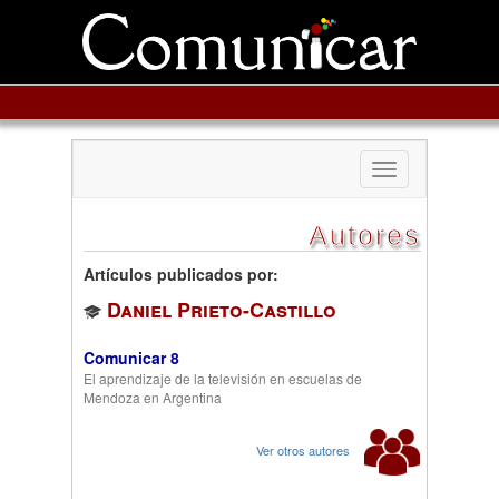
Toggle
navigation
Autores
Artículos publicados por:
Daniel Prieto-Castillo
Comunicar 8
El aprendizaje de la televisión en escuelas de
Mendoza en Argentina
Ver otros autores