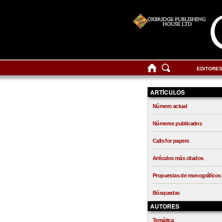
EDITORE
ARTÍCULOS
Número actual
Números publicados
Calls for papers
Artículos más citados
Propuestas de monográficos
Búsquedas
AUTORES
Temática