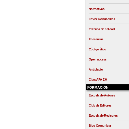
Normativas
Enviar manuscritos
Criterios de calidad
Thesaurus
Código ético
Open access
Antiplagio
Citas APA 7.0
FORMACIÓN
Escuela de Autores
Club de Editores
Escuela de Revisores
Blog Comunicar