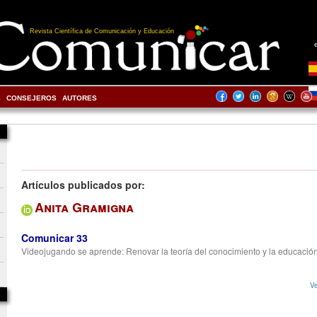
Revista Científica de Comunicación y Educación
S
CONSEJEROS
AUTORES
Artículos publicados por:
Anita Gramigna
Comunicar 33
Videojugando se aprende: Renovar la teoría del conocimiento y la educació
Ve