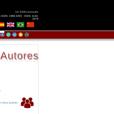
10.5281/zenodo
e-ISSN: 1988-3293 · ISSN: 1134-
3478
Autores
n
r otros autores