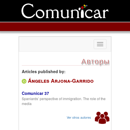
Toggle
navigation
Авторы
Articles published by:
Ángeles Arjona-Garrido
Comunicar 37
Spaniards’ perspective of immigration. The role of the
media
Ver otros autores