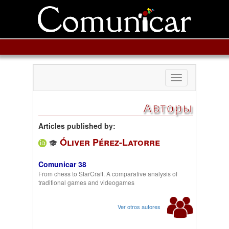
Toggle
navigation
Авторы
Articles published by:
Óliver Pérez-Latorre
Comunicar 38
From chess to StarCraft. A comparative analysis of
traditional games and videogames
Ver otros autores